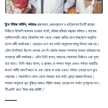
টুডে নিউজ সার্ভিস, বর্ধমানঃ
রাজস্থান ,মধ‍্যপ্রদেশ ও ছত্রিশগর তিনটি রাজ‍্যে
নির্বাচনে বিজেপি জয়লাভ হওয়ার পরেই, রবিবার রবিবার সন্ধ্যায় বর্ধমান-২ ব্লকের
স্বস্তিপল্লী মোড়ে বিজেপির পক্ষ থেকে গেরুয়া আবির মেখে উচ্ছ্বাসে আনন্দিত
হলেন কর্মী সমর্থকেরা। এছাড়াও চলে পথ চলতি মানুষদের লাড্ডু বিতরণ করা হয়।
এদিন উপস্থিত ছিলেন জেলার এস সি মোর্চার সাধারণ সম্পাদক মনমথ অধিকার সহ
অন্যান্য কর্মী সমর্থকরা। এদিন তিনি বলেন, সামনের লোকসভা নির্বাচনে ওরা শূন্য
হয়ে যাবে। তিনি আরও বলেন, এ রাজ্যে যে সমস্ত মানুষ এখনও পর্যন্ত ভারতীয়
জনতা পার্টির আদর্শ জানে না এবং বোঝে না তারা এখনও পর্যন্ত চোরের দলে ঘুরে
বেড়াচ্ছে। লকডাউনে রেশন থেকে আরম্ভ করে সবই কেন্দ্র সরকার দিয়েছে।
সাধারণ মানুষকে ভুল বুঝিয়ে আজও মিছিল করছে চোরের দল অর্থাৎ তৃণমূলের দল।
‘টিএমসি’ মানে ‘টাকা মারা কমিটি।’