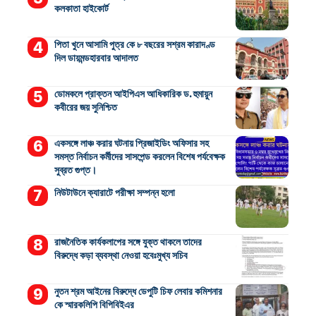
কলকাতা হাইকোর্ট
পিতা খুনে আসামি পুত্র কে ৮ বছরের সশ্রম কারাদণ্ড
দিল ডায়মন্ডহারবার আদালত
ডোমকলে প্রাক্তন আইপিএস আধিকারিক ড. হুমায়ুন
কবীরের জয় সুনিশ্চিত
একসঙ্গে লাঞ্চ করার ঘটনায় প্রিজাইডিং অফিসার সহ
সমস্ত নির্বাচন কর্মীদের সাসপেন্ড করলেন বিশেষ পর্যবেক্ষক
সুব্রত গুপ্ত।
নিউটাউনে ক্যারাটে পরীক্ষা সম্পন্ন হলো
রাজনৈতিক কার্যকলাপের সঙ্গে যুক্ত থাকলে তাদের
বিরুদ্ধে কড়া ব্যবস্থা নেওয়া হবেঃমুখ্য সচিব
নুতন শ্রম আইনের বিরুদ্ধে ডেপুটি চিফ লেবার কমিশনার
কে স্মারকলিপি বিপিবিইএর