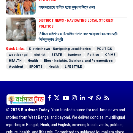
মহাসমারোহে পালিত হলো কুমুদ সাহিত্য মেলা
DISTRICT NEWS - NAVIGATING LOCAL STORIES
POLITICS
নির্বাচন কমিশন কে বিজেপির দালাল বলে আক্রমণ করলেন মন্ত্রী
সিদ্দিকুল্লাহ চৌধুরী
Quick Links:
District News - Navigating Local Stories
POLITICS
west bengal
district
STATE
burdwan
Politics
CRIME
HEALTH
Health
Blog - Insights, Opinions, and Perspectives
Accident
SPORTS
Health
LIFE STYLE
© 2025 Burdwan Today.
Your trusted source for real-time news and
stories from West Bengal and beyond. We deliver concise, multilingual
reporting in Bengali, Hindi, and English, covering local events, politics,
culture, health, and lifestyle. Committed to unbiased journalism since