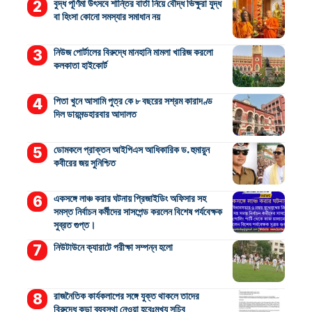
বুদ্ধ পূর্ণিমা উৎসবে শান্তির বার্তা নিয়ে বৌদ্ধ ভিক্ষুরা যুদ্ধ
বা হিংসা কোনো সমস্যার সমাধান নয়
নিউজ পোর্টালের বিরুদ্ধে মানহানি মামলা খারিজ করলো
কলকাতা হাইকোর্ট
পিতা খুনে আসামি পুত্র কে ৮ বছরের সশ্রম কারাদণ্ড
দিল ডায়মন্ডহারবার আদালত
ডোমকলে প্রাক্তন আইপিএস আধিকারিক ড. হুমায়ুন
কবীরের জয় সুনিশ্চিত
একসঙ্গে লাঞ্চ করার ঘটনায় প্রিজাইডিং অফিসার সহ
সমস্ত নির্বাচন কর্মীদের সাসপেন্ড করলেন বিশেষ পর্যবেক্ষক
সুব্রত গুপ্ত।
নিউটাউনে ক্যারাটে পরীক্ষা সম্পন্ন হলো
রাজনৈতিক কার্যকলাপের সঙ্গে যুক্ত থাকলে তাদের
বিরুদ্ধে কড়া ব্যবস্থা নেওয়া হবেঃমুখ্য সচিব