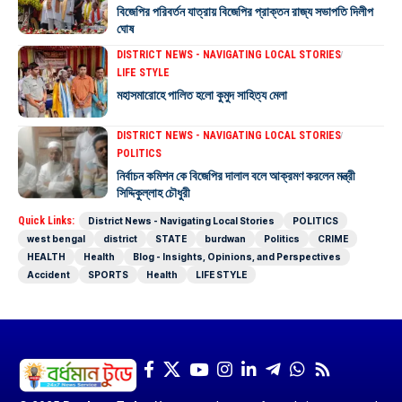
বিজেপির পরিবর্তন যাত্রায় বিজেপির প্রাক্তন রাজ্য সভাপতি দিলীপ
ঘোষ
DISTRICT NEWS - NAVIGATING LOCAL STORIES
LIFE STYLE
মহাসমারোহে পালিত হলো কুমুদ সাহিত্য মেলা
DISTRICT NEWS - NAVIGATING LOCAL STORIES
POLITICS
নির্বাচন কমিশন কে বিজেপির দালাল বলে আক্রমণ করলেন মন্ত্রী
সিদ্দিকুল্লাহ চৌধুরী
Quick Links:
District News - Navigating Local Stories
POLITICS
west bengal
district
STATE
burdwan
Politics
CRIME
HEALTH
Health
Blog - Insights, Opinions, and Perspectives
Accident
SPORTS
Health
LIFE STYLE