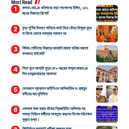
Most Read
ফলতা-কাণ্ডে কমিশনের কড়া পদক্ষেপের ইঙ্গিত, ২৪২
জনের বিরুদ্ধে রিপোর্ট
বুদ্ধ পূর্ণিমা উৎসবে শান্তির বার্তা নিয়ে বৌদ্ধ ভিক্ষুরা যুদ্ধ
বা হিংসা কোনো সমস্যার সমাধান নয়
নিউজ পোর্টালের বিরুদ্ধে মানহানি মামলা খারিজ করলো
কলকাতা হাইকোর্ট
পিতা খুনে আসামি পুত্র কে ৮ বছরের সশ্রম কারাদণ্ড
দিল ডায়মন্ডহারবার আদালত
ডোমকলে প্রাক্তন আইপিএস আধিকারিক ড. হুমায়ুন
কবীরের জয় সুনিশ্চিত
একসঙ্গে লাঞ্চ করার ঘটনায় প্রিজাইডিং অফিসার সহ
সমস্ত নির্বাচন কর্মীদের সাসপেন্ড করলেন বিশেষ পর্যবেক্ষক
সুব্রত গুপ্ত।
নিউটাউনে ক্যারাটে পরীক্ষা সম্পন্ন হলো