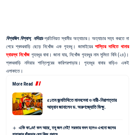
বিশ্বজিৎ বিশ্বাস, নদিয়াঃ
প্রতিনিয়ত স্বামীর অত্যাচার। অত্যাচার সহ্য করতে না
পেরে শ্বশুরবাড়ি ছেড়ে নিখোঁজ এক গৃহবধূ। জামাইয়ের
শাস্তির দাবিতে থানার
দ্বারস্থ নিখোঁজ
গৃহবধূর বাবা। জানা যায়, নিখোঁজ গৃহবধুর নাম সুমিতা বিবি (২৪)।
শ্বশুরবাড়ি নদিয়ার শান্তিপুরের কারিগরপাড়ায়। গৃহবধূর বাবার বাড়িও একই
এলাকাতে।
More Read
৫১তম জন্মতিথিতে মানবসেবা ও নারী-নিরাপত্তার
আহ্বান জানালেন ড. অরুণজ্যোতি ভিক্ষু.
একি কাণ্ড! কল আছে, তবু জল নেই! সরকার বদল হলেও এখনো জলের
হাহাকার বাঁকুড়ার বেশ কিছু গ্রামে