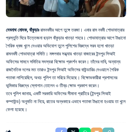
দেবনাথ মোদক, বাঁকুড়াঃ
রামনবমীর আগে তুঙ্গে তরজা। এবার রাম নবমী শোভাযাত্রার
প্রস্তুতি ঘিরে উত্তেজনা ছড়াল বাঁকুড়ার খাতড়া শহরে। শোভাযাত্রার আগে টাঙানো
গৈরিক ধ্বজ খুলে দেওয়ার অভিযোগ তুলে পুলিশের বিরুদ্ধে সরব হলো খাতড়া
রামনবমী শোভাযাত্রা সমিতি। মঙ্গলবার সন্ধ্যায় খাতড়া বাজারের ইন্দপুর সিআই
অফিসের সামনে সমিতির সদস্যরা বিক্ষোভ প্রদর্শন করেন। তাঁদের দাবি, অন্যান্য
রাজনৈতিক দলের মত তারাও ইন্দপুর সিআই অফিসের বাউন্ডারির দেওয়ালে গৈরিক
পতাকা লাগিয়েছিল, অথচ পুলিশ তা সরিয়ে দিয়েছে। বিক্ষোভকারীরা প্রশাসনের
ভূমিকার বিরুদ্ধে স্লোগান তোলেন ও তীব্র ক্ষোভ প্রকাশ করেন।
তবে পুলিশ জানায়, একটি সরকারি অফিসের সীমানা প্রাচীরে (ইন্দপুর সিআই
কম্পাউন্ড) অনুমতি না নিয়ে, রাতের অন্ধকারে এভাবে পতাকা টাঙানো হওয়ায় তা খুলে
ফেলা হয়েছে।