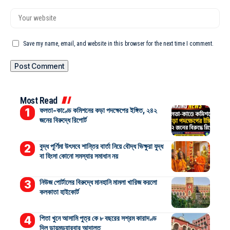
Save my name, email, and website in this browser for the next time I comment.
Most Read
ফলতা-কাণ্ডে কমিশনের কড়া পদক্ষেপের ইঙ্গিত, ২৪২
জনের বিরুদ্ধে রিপোর্ট
বুদ্ধ পূর্ণিমা উৎসবে শান্তির বার্তা নিয়ে বৌদ্ধ ভিক্ষুরা যুদ্ধ
বা হিংসা কোনো সমস্যার সমাধান নয়
নিউজ পোর্টালের বিরুদ্ধে মানহানি মামলা খারিজ করলো
কলকাতা হাইকোর্ট
পিতা খুনে আসামি পুত্র কে ৮ বছরের সশ্রম কারাদণ্ড
দিল ডায়মন্ডহারবার আদালত