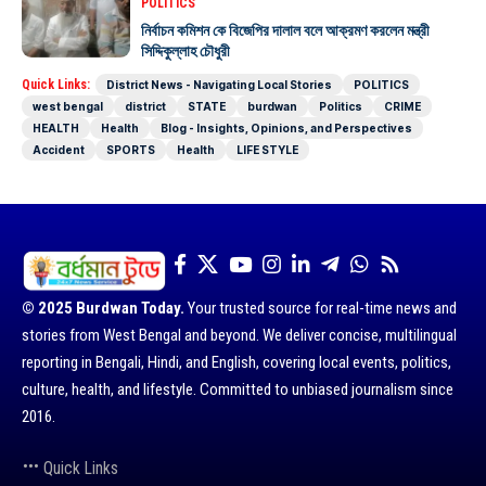
POLITICS
নির্বাচন কমিশন কে বিজেপির দালাল বলে আক্রমণ করলেন মন্ত্রী
সিদ্দিকুল্লাহ চৌধুরী
Quick Links:
District News - Navigating Local Stories
POLITICS
west bengal
district
STATE
burdwan
Politics
CRIME
HEALTH
Health
Blog - Insights, Opinions, and Perspectives
Accident
SPORTS
Health
LIFE STYLE
© 2025 Burdwan Today.
Your trusted source for real-time news and
stories from West Bengal and beyond. We deliver concise, multilingual
reporting in Bengali, Hindi, and English, covering local events, politics,
culture, health, and lifestyle. Committed to unbiased journalism since
2016.
Quick Links