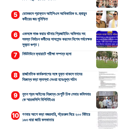
ডোমকলে প্রাক্তন আইপিএস আধিকারিক ড. হুমায়ুন
কবীরের জয় সুনিশ্চিত
একসঙ্গে লাঞ্চ করার ঘটনায় প্রিজাইডিং অফিসার সহ
সমস্ত নির্বাচন কর্মীদের সাসপেন্ড করলেন বিশেষ পর্যবেক্ষক
সুব্রত গুপ্ত।
নিউটাউনে ক্যারাটে পরীক্ষা সম্পন্ন হলো
রাজনৈতিক কার্যকলাপের সঙ্গে যুক্ত থাকলে তাদের
বিরুদ্ধে কড়া ব্যবস্থা নেওয়া হবেঃমুখ্য সচিব
নুতন শ্রম আইনের বিরুদ্ধে ডেপুটি চিফ লেবার কমিশনার
কে স্মারকলিপি বিপিবিইএর
গণনার আগে কড়া নজরদারি, স্ট্রংরুম ঘিরে ২০০ মিটারে
১৬৩ ধারা জারি কলকাতায়