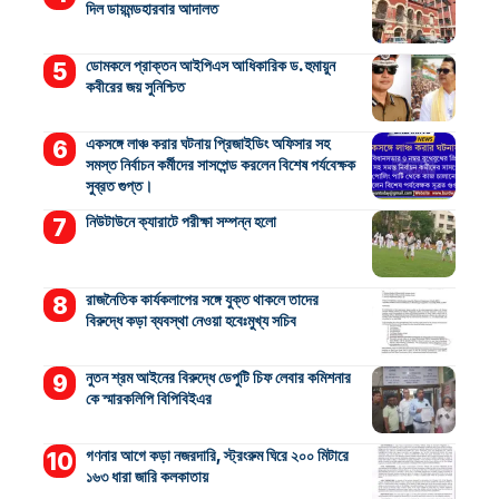
দিল ডায়মন্ডহারবার আদালত
ডোমকলে প্রাক্তন আইপিএস আধিকারিক ড. হুমায়ুন
কবীরের জয় সুনিশ্চিত
একসঙ্গে লাঞ্চ করার ঘটনায় প্রিজাইডিং অফিসার সহ
সমস্ত নির্বাচন কর্মীদের সাসপেন্ড করলেন বিশেষ পর্যবেক্ষক
সুব্রত গুপ্ত।
নিউটাউনে ক্যারাটে পরীক্ষা সম্পন্ন হলো
রাজনৈতিক কার্যকলাপের সঙ্গে যুক্ত থাকলে তাদের
বিরুদ্ধে কড়া ব্যবস্থা নেওয়া হবেঃমুখ্য সচিব
নুতন শ্রম আইনের বিরুদ্ধে ডেপুটি চিফ লেবার কমিশনার
কে স্মারকলিপি বিপিবিইএর
গণনার আগে কড়া নজরদারি, স্ট্রংরুম ঘিরে ২০০ মিটারে
১৬৩ ধারা জারি কলকাতায়