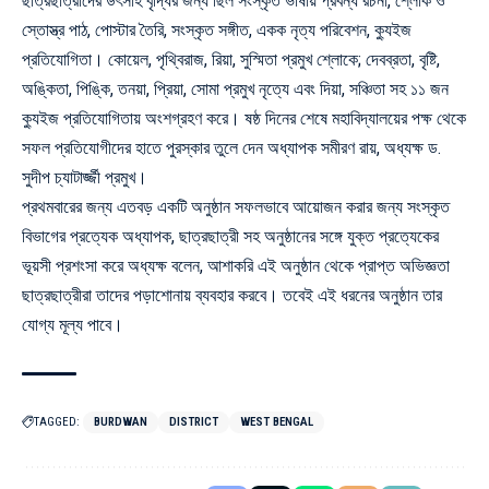
ছাত্রছাত্রীদের উৎসাহ বৃদ্ধির জন্য ছিল সংস্কৃত ভাষায় প্রবন্ধ রচনা, শ্লোক ও
স্তোস্ত্র পাঠ, পোস্টার তৈরি, সংস্কৃত সঙ্গীত, একক নৃত্য পরিবেশন, ক্যুইজ
প্রতিযোগিতা। কোয়েল, পৃথ্বিরাজ, রিয়া, সুস্মিতা প্রমুখ শ্লোকে; দেবব্রতা, বৃষ্টি,
অঙ্কিতা, পিঙ্কি, তনয়া, প্রিয়া, সোমা প্রমুখ নৃত্যে এবং দিয়া, সঞ্চিতা সহ ১১ জন
ক্যুইজ প্রতিযোগিতায় অংশগ্রহণ করে। ষষ্ঠ দিনের শেষে মহাবিদ্যালয়ের পক্ষ থেকে
সফল প্রতিযোগীদের হাতে পুরস্কার তুলে দেন অধ্যাপক সমীরণ রায়, অধ্যক্ষ ড.
সুদীপ চ্যাটার্জ্জী প্রমুখ।
প্রথমবারের জন্য এতবড় একটি অনুষ্ঠান সফলভাবে আয়োজন করার জন্য সংস্কৃত
বিভাগের প্রত্যেক অধ্যাপক, ছাত্রছাত্রী সহ অনুষ্ঠানের সঙ্গে যুক্ত প্রত্যেকের
ভূয়সী প্রশংসা করে অধ্যক্ষ বলেন, আশাকরি এই অনুষ্ঠান থেকে প্রাপ্ত অভিজ্ঞতা
ছাত্রছাত্রীরা তাদের পড়াশোনায় ব্যবহার করবে। তবেই এই ধরনের অনুষ্ঠান তার
যোগ্য মূল্য পাবে।
TAGGED:
BURDWAN
DISTRICT
WEST BENGAL