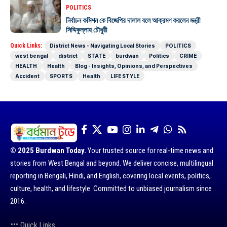
POLITICS
নির্বাচন কমিশন কে বিজেপির দালাল বলে আক্রমণ করলেন মন্ত্রী
সিদ্দিকুল্লাহ চৌধুরী
Quick Links:
District News - Navigating Local Stories
POLITICS
west bengal
district
STATE
burdwan
Politics
CRIME
HEALTH
Health
Blog - Insights, Opinions, and Perspectives
Accident
SPORTS
Health
LIFE STYLE
© 2025 Burdwan Today.
Your trusted source for real-time news and
stories from West Bengal and beyond. We deliver concise, multilingual
reporting in Bengali, Hindi, and English, covering local events, politics,
culture, health, and lifestyle. Committed to unbiased journalism since
2016.
Quick Links