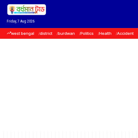
Friday, 7 Aug 2026
west bengal
district
burdwan
Politics
Health
Accident