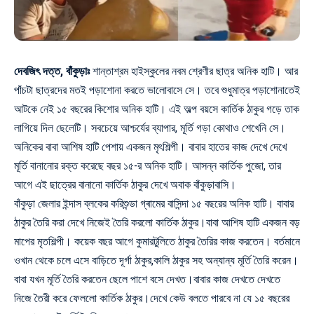
দেবজিৎ দত্ত, বাঁকুড়াঃ
শান্তাশ্রম হাইস্কুলের নবম শ্রেণীর ছাত্র অনিক হাটি। আর
পাঁচটা ছাত্রদের মতই পড়াশোনা করতে ভালোবাসে সে। তবে শুধুমাত্র পড়াশোনাতেই
আটকে নেই ১৫ বছরের কিশোর অনিক হাটি। এই অল্প বয়সে কার্তিক ঠাকুর গড়ে তাক
লাগিয়ে দিল ছেলেটি। সবচেয়ে আশ্চর্যের ব্যাপার, মূর্তি গড়া কোথাও শেখেনি সে।
অনিকের বাবা আশিষ হাটি পেশায় একজন মৃৎশিল্পী। বাবার হাতের কাজ দেখে দেখে
মূর্তি বানানোর রক্ত করেছে বছর ১৫-র অনিক হাটি। আসন্ন কার্তিক পুজো, তার
আগে এই ছাত্রের বানানো কার্তিক ঠাকুর দেখে অবাক বাঁকুড়াবাসি।
বাঁকুড়া জেলার ইন্দাস ব্লকের করিশুন্ডা গ্ৰামের বাসিন্দা ১৫ বছরের অনিক হাটি। বাবার
ঠাকুর তৈরি করা দেখে নিজেই তৈরি করলো কার্তিক ঠাকুর।বাবা আশিষ হাটি একজন বড়
মাপের মৃতশিল্পী। কয়েক বছর আগে কুমারটুলিতে ঠাকুর তৈরির কাজ করতেন। বর্তমানে
ওখান থেকে চলে এসে বাড়িতে দূর্গা ঠাকুর,কালি ঠাকুর সহ অন্যান্য মূর্তি তৈরি করেন।
বাবা যখন মূর্তি তৈরি করতেন ছেলে পাশে বসে দেখত।বাবার কাজ দেখতে দেখতে
নিজে তৈরী করে ফেললো কার্তিক ঠাকুর।দেখে কেউ বলতে পারবে না যে ১৫ বছরের