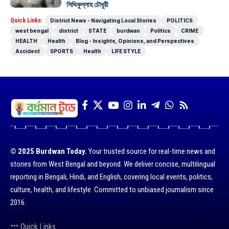
সিদ্দিকুল্লাহ চৌধুরী
Quick Links:
District News - Navigating Local Stories
POLITICS
west bengal
district
STATE
burdwan
Politics
CRIME
HEALTH
Health
Blog - Insights, Opinions, and Perspectives
Accident
SPORTS
Health
LIFE STYLE
© 2025 Burdwan Today.
Your trusted source for real-time news and
stories from West Bengal and beyond. We deliver concise, multilingual
reporting in Bengali, Hindi, and English, covering local events, politics,
culture, health, and lifestyle. Committed to unbiased journalism since
2016.
Quick Links