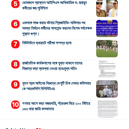
ডোমকলে প্রাক্তন আইপিএস আধিকারিক ড. হুমায়ুন
কবীরের জয় সুনিশ্চিত
একসঙ্গে লাঞ্চ করার ঘটনায় প্রিজাইডিং অফিসার সহ
সমস্ত নির্বাচন কর্মীদের সাসপেন্ড করলেন বিশেষ পর্যবেক্ষক
সুব্রত গুপ্ত।
নিউটাউনে ক্যারাটে পরীক্ষা সম্পন্ন হলো
রাজনৈতিক কার্যকলাপের সঙ্গে যুক্ত থাকলে তাদের
বিরুদ্ধে কড়া ব্যবস্থা নেওয়া হবেঃমুখ্য সচিব
নুতন শ্রম আইনের বিরুদ্ধে ডেপুটি চিফ লেবার কমিশনার
কে স্মারকলিপি বিপিবিইএর
গণনার আগে কড়া নজরদারি, স্ট্রংরুম ঘিরে ২০০ মিটারে
১৬৩ ধারা জারি কলকাতায়