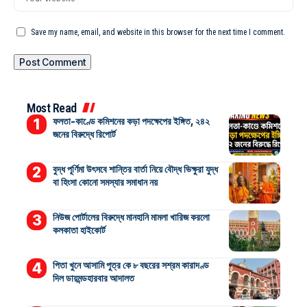
Save my name, email, and website in this browser for the next time I comment.
Most Read
ফলতা-কাণ্ডে কমিশনের কড়া পদক্ষেপের ইঙ্গিত, ২৪২
জনের বিরুদ্ধে রিপোর্ট
বুদ্ধ পূর্ণিমা উৎসবে শান্তির বার্তা নিয়ে বৌদ্ধ ভিক্ষুরা যুদ্ধ
বা হিংসা কোনো সমস্যার সমাধান নয়
নিউজ পোর্টালের বিরুদ্ধে মানহানি মামলা খারিজ করলো
কলকাতা হাইকোর্ট
পিতা খুনে আসামি পুত্র কে ৮ বছরের সশ্রম কারাদণ্ড
দিল ডায়মন্ডহারবার আদালত