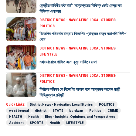
কেন্দ্রীয় বাহিনীর রুট মার্চ” মন্তেশ্বরের বিভিন্ন ভোট কেন্দ্র সহ
বিভিন্ন এলাকায়
DISTRICT NEWS - NAVIGATING LOCAL STORIES
POLITICS
বিজেপির পরিবর্তন যাত্রায় বিজেপির প্রাক্তন রাজ্য সভাপতি দিলীপ
ঘোষ
DISTRICT NEWS - NAVIGATING LOCAL STORIES
LIFE STYLE
মহাসমারোহে পালিত হলো কুমুদ সাহিত্য মেলা
DISTRICT NEWS - NAVIGATING LOCAL STORIES
POLITICS
নির্বাচন কমিশন কে বিজেপির দালাল বলে আক্রমণ করলেন মন্ত্রী
সিদ্দিকুল্লাহ চৌধুরী
Quick Links:
District News - Navigating Local Stories
POLITICS
west bengal
district
STATE
burdwan
Politics
CRIME
HEALTH
Health
Blog - Insights, Opinions, and Perspectives
Accident
SPORTS
Health
LIFE STYLE