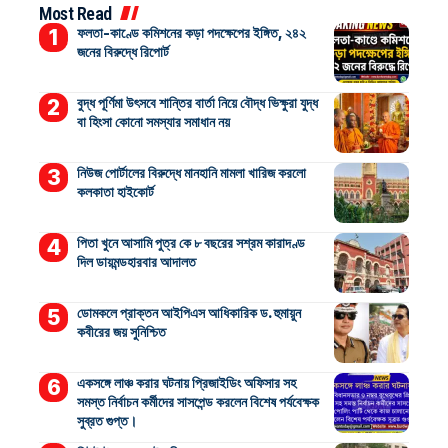
Most Read
ফলতা-কাণ্ডে কমিশনের কড়া পদক্ষেপের ইঙ্গিত, ২৪২
জনের বিরুদ্ধে রিপোর্ট
বুদ্ধ পূর্ণিমা উৎসবে শান্তির বার্তা নিয়ে বৌদ্ধ ভিক্ষুরা যুদ্ধ
বা হিংসা কোনো সমস্যার সমাধান নয়
নিউজ পোর্টালের বিরুদ্ধে মানহানি মামলা খারিজ করলো
কলকাতা হাইকোর্ট
পিতা খুনে আসামি পুত্র কে ৮ বছরের সশ্রম কারাদণ্ড
দিল ডায়মন্ডহারবার আদালত
ডোমকলে প্রাক্তন আইপিএস আধিকারিক ড. হুমায়ুন
কবীরের জয় সুনিশ্চিত
একসঙ্গে লাঞ্চ করার ঘটনায় প্রিজাইডিং অফিসার সহ
সমস্ত নির্বাচন কর্মীদের সাসপেন্ড করলেন বিশেষ পর্যবেক্ষক
সুব্রত গুপ্ত।