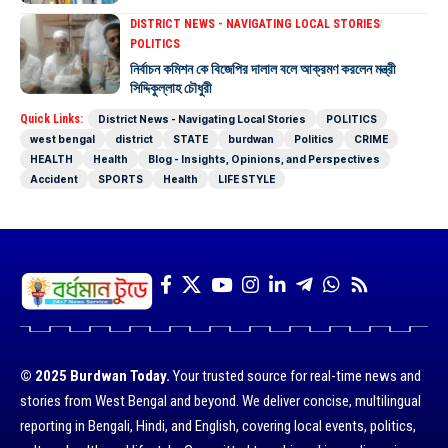
DISTRICT NEWS - NAVIGATING LOCAL STORIES
POLITICS
নির্বাচন কমিশন কে বিজেপির দালাল বলে আক্রমণ করলেন মন্ত্রী
সিদ্দিকুল্লাহ চৌধুরী
Quick Links:
District News - Navigating Local Stories
POLITICS
west bengal
district
STATE
burdwan
Politics
CRIME
HEALTH
Health
Blog - Insights, Opinions, and Perspectives
Accident
SPORTS
Health
LIFE STYLE
© 2025 Burdwan Today.
Your trusted source for real-time news and
stories from West Bengal and beyond. We deliver concise, multilingual
reporting in Bengali, Hindi, and English, covering local events, politics,