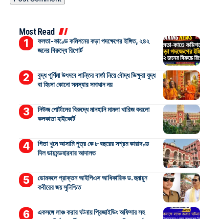
Most Read
ফলতা-কাণ্ডে কমিশনের কড়া পদক্ষেপের ইঙ্গিত, ২৪২
জনের বিরুদ্ধে রিপোর্ট
বুদ্ধ পূর্ণিমা উৎসবে শান্তির বার্তা নিয়ে বৌদ্ধ ভিক্ষুরা যুদ্ধ
বা হিংসা কোনো সমস্যার সমাধান নয়
নিউজ পোর্টালের বিরুদ্ধে মানহানি মামলা খারিজ করলো
কলকাতা হাইকোর্ট
পিতা খুনে আসামি পুত্র কে ৮ বছরের সশ্রম কারাদণ্ড
দিল ডায়মন্ডহারবার আদালত
ডোমকলে প্রাক্তন আইপিএস আধিকারিক ড. হুমায়ুন
কবীরের জয় সুনিশ্চিত
একসঙ্গে লাঞ্চ করার ঘটনায় প্রিজাইডিং অফিসার সহ