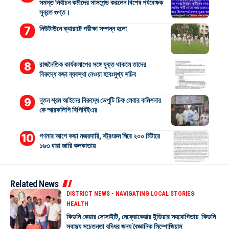
সমস্ত নির্বাচন কর্মীদের সাসপেন্ড করলেন বিশেষ পর্যবেক্ষক
সুব্রত গুপ্ত।
নিউটাউনে ক্যারাটে পরীক্ষা সম্পন্ন হলো
রাজনৈতিক কার্যকলাপের সঙ্গে যুক্ত থাকলে তাদের
বিরুদ্ধে কড়া ব্যবস্থা নেওয়া হবেঃমুখ্য সচিব
নুতন শ্রম আইনের বিরুদ্ধে ডেপুটি চিফ লেবার কমিশনার
কে স্মারকলিপি বিপিবিইএর
গণনার আগে কড়া নজরদারি, স্ট্রংরুম ঘিরে ২০০ মিটারে
১৬৩ ধারা জারি কলকাতায়
Related News
DISTRICT NEWS - NAVIGATING LOCAL STORIES
HEALTH
কিডনি কেয়ার সোসাইটি, নেফ্রোকেয়ার ইন্ডিয়ার সহযোগিতায় কিডনি
স্বাস্থ্য সচেতনতা বৃদ্ধির জন্য বৈজ্ঞানিক সিম্পোজিয়াম