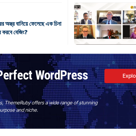
রের অস্ত্র বানিয়ে ফেলেছে এক চিনা
দ্ধ করবে বেজিং?
Perfect WordPress
Expl
es, ThemeRuby offers a wide range of stunning
purpose and niche.