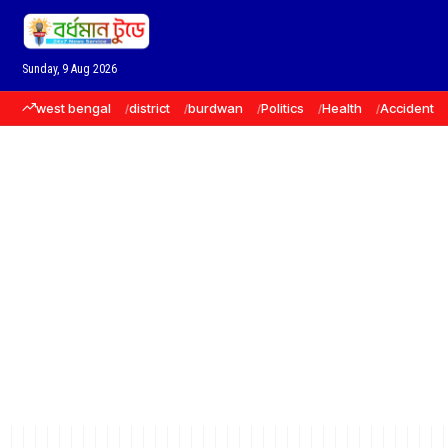
Sunday, 9 Aug 2026
west bengal
district
burdwan
Politics
Health
Accident